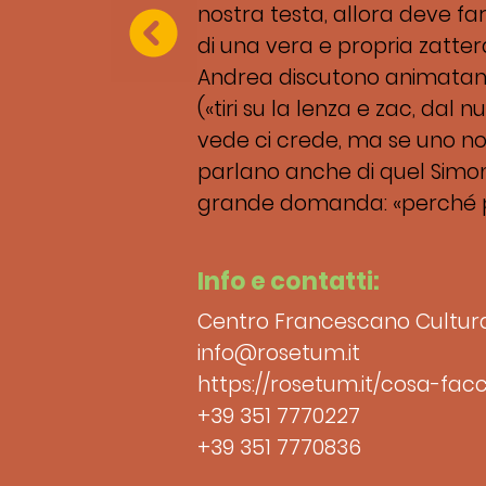
nostra testa, allora deve fa
di una vera e propria zatter
Andrea discutono animatame
(«tiri su la lenza e zac, dal 
vede ci crede, ma se uno non
parlano anche di quel Simon
grande domanda: «perché pr
Info e contatti:
Centro Francescano Cultura
info@rosetum.it
https://rosetum.it/cosa-fa
+39 351 7770227
+39 351 7770836