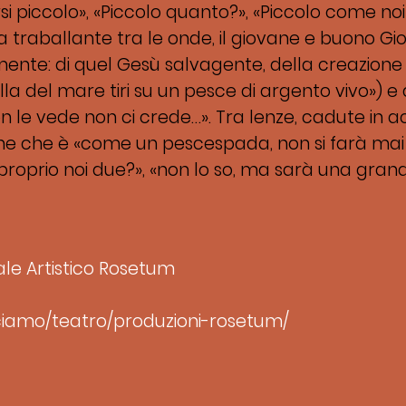
rsi piccolo», «Piccolo quanto?», «Piccolo come no
a traballante tra le onde, il giovane e buono Gi
nte: di quel Gesù salvagente, della creazion
nulla del mare tiri su un pesce di argento vivo») 
 le vede non ci crede…». Tra lenze, cadute in a
e che è «come un pescespada, non si farà mai pe
oprio noi due?», «non lo so, ma sarà una gran
le Artistico Rosetum
cciamo/teatro/produzioni-rosetum/