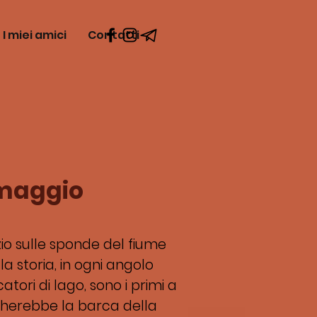
I miei amici
Contatti
rmaggio
zio sulle sponde del fiume
a storia, in ogni angolo
tori di lago, sono i primi a
ccherebbe la barca della