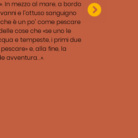
i». In mezzo al mare, a bordo
ovanni e l’ottuso sanguigno
e che è un po’ come pescare
e delle cose che «se uno le
cqua e tempeste, i primi due
scare» e, alla fine, la
de avventura…».