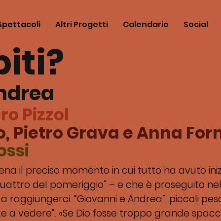
Spettacoli
Altri Progetti
Calendario
Social
iti?
ndrea
ro Pizzol
o, Pietro Grava e Anna Fo
ossi
cena il preciso momento in cui tutto ha avuto ini
uattro del pomeriggio” – e che è proseguito nell
a raggiungerci. “Giovanni e Andrea”, piccoli pesca
ite a vedere”. «Se Dio fosse troppo grande spa